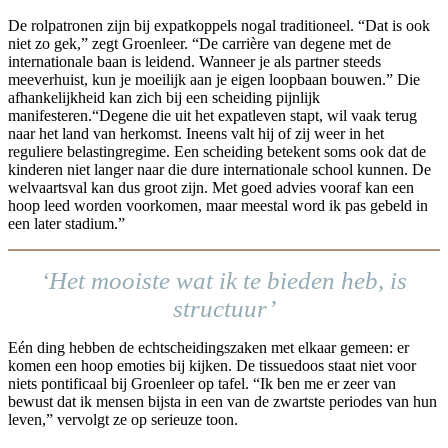
De rolpatronen zijn bij expatkoppels nogal traditioneel. “Dat is ook
niet zo gek,” zegt Groenleer. “De carrière van degene met de
internationale baan is leidend. Wanneer je als partner steeds
meeverhuist, kun je moeilijk aan je eigen loopbaan bouwen.” Die
afhankelijkheid kan zich bij een scheiding pijnlijk
manifesteren.“Degene die uit het expatleven stapt, wil vaak terug
naar het land van herkomst. Ineens valt hij of zij weer in het
reguliere belastingregime. Een scheiding betekent soms ook dat de
kinderen niet langer naar die dure internationale school kunnen. De
welvaartsval kan dus groot zijn. Met goed advies vooraf kan een
hoop leed worden voorkomen, maar meestal word ik pas gebeld in
een later stadium.”
‘Het mooiste wat ik te bieden heb, is
structuur’
Eén ding hebben de echtscheidingszaken met elkaar gemeen: er
komen een hoop emoties bij kijken. De tissuedoos staat niet voor
niets pontificaal bij Groenleer op tafel. “Ik ben me er zeer van
bewust dat ik mensen bijsta in een van de zwartste periodes van hun
leven,” vervolgt ze op serieuze toon.