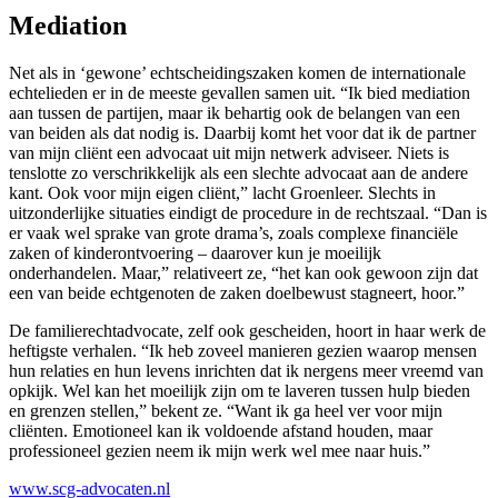
Mediation
Net als in ‘gewone’ echtscheidingszaken komen de internationale
echtelieden er in de meeste gevallen samen uit. “Ik bied mediation
aan tussen de partijen, maar ik behartig ook de belangen van een
van beiden als dat nodig is. Daarbij komt het voor dat ik de partner
van mijn cliënt een advocaat uit mijn netwerk adviseer. Niets is
tenslotte zo verschrikkelijk als een slechte advocaat aan de andere
kant. Ook voor mijn eigen cliënt,” lacht Groenleer. Slechts in
uitzonderlijke situaties eindigt de procedure in de rechtszaal. “Dan is
er vaak wel sprake van grote drama’s, zoals complexe financiële
zaken of kinderontvoering – daarover kun je moeilijk
onderhandelen. Maar,” relativeert ze, “het kan ook gewoon zijn dat
een van beide echtgenoten de zaken doelbewust stagneert, hoor.”
De familierechtadvocate, zelf ook gescheiden, hoort in haar werk de
heftigste verhalen. “Ik heb zoveel manieren gezien waarop mensen
hun relaties en hun levens inrichten dat ik nergens meer vreemd van
opkijk. Wel kan het moeilijk zijn om te laveren tussen hulp bieden
en grenzen stellen,” bekent ze. “Want ik ga heel ver voor mijn
cliënten. Emotioneel kan ik voldoende afstand houden, maar
professioneel gezien neem ik mijn werk wel mee naar huis.”
www.scg-advocaten.nl