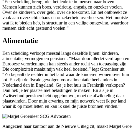
“Een scheiding brengt niet het leukste in mensen naar boven.
Mensen kunnen zich boos, verdrietig, angstig en onzeker voelen.
Over de kinderen, over geld, over de toekomst. En het ontbreekt ze
vaak aan overzicht: chaos en onzekerheid overheersen. Het mooiste
wat ik te bieden heb, is structuur in een veilige omgeving, waardoor
mensen zich echt gesteund voelen.”
Alimentatie
Een scheiding verloopt meestal langs dezelfde lijnen: kinderen,
alimentatie, vermogen en pensioen. “Maar door allerlei verdragen en
Europese verordeningen kan steeds ander recht van toepassing zijn.
Die complexiteit maakt mijn vak heel boeiend,” legt Groenleer uit.
“Zo bepaalt de rechter in het land waar de kinderen wonen over hun
lot. En zijn de fiscale gevolgen voor alimentatie heel anders in
Nederland dan in Engeland. Ga je het huis in Frankrijk verkopen?
Dan heb je ter plaatse met belastingen te maken. En als je in
Zwitserland pensioen hebt opgebouwd, moet de afwikkeling daar
plaatsvinden. Door mijn ervaring en mijn netwerk weet ik per land
waar ik op moet letten en kan ik snel de juiste bronnen vinden.”
Aangezien haar kantoor aan de Nieuwe Uitleg zit, maakt Marjet Groen