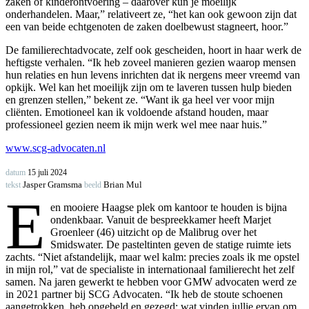
zaken of kinderontvoering – daarover kun je moeilijk
onderhandelen. Maar,” relativeert ze, “het kan ook gewoon zijn dat
een van beide echtgenoten de zaken doelbewust stagneert, hoor.”
De familierechtadvocate, zelf ook gescheiden, hoort in haar werk de
heftigste verhalen. “Ik heb zoveel manieren gezien waarop mensen
hun relaties en hun levens inrichten dat ik nergens meer vreemd van
opkijk. Wel kan het moeilijk zijn om te laveren tussen hulp bieden
en grenzen stellen,” bekent ze. “Want ik ga heel ver voor mijn
cliënten. Emotioneel kan ik voldoende afstand houden, maar
professioneel gezien neem ik mijn werk wel mee naar huis.”
www.scg-advocaten.nl
datum
15 juli 2024
Jasper Gramsma
Brian Mul
tekst
beeld
E
en mooiere Haagse plek om kantoor te houden is bijna
ondenkbaar. Vanuit de bespreekkamer heeft Marjet
Groenleer (46) uitzicht op de Malibrug over het
Smidswater. De pasteltinten geven de statige ruimte iets
zachts. “Niet afstandelijk, maar wel kalm: precies zoals ik me opstel
in mijn rol,” vat de specialiste in internationaal familierecht het zelf
samen. Na jaren gewerkt te hebben voor GMW advocaten werd ze
in 2021 partner bij SCG Advocaten. “Ik heb de stoute schoenen
aangetrokken, heb opgebeld en gezegd: wat vinden jullie ervan om