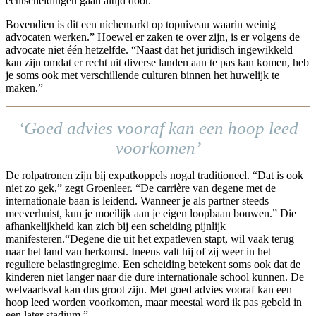
echtscheidingen gaan altijd door.
Bovendien is dit een nichemarkt op topniveau waarin weinig
advocaten werken.” Hoewel er zaken te over zijn, is er volgens de
advocate niet één hetzelfde. “Naast dat het juridisch ingewikkeld
kan zijn omdat er recht uit diverse landen aan te pas kan komen, heb
je soms ook met verschillende culturen binnen het huwelijk te
maken.”
‘Goed advies vooraf kan een hoop leed
voorkomen’
De rolpatronen zijn bij expatkoppels nogal traditioneel. “Dat is ook
niet zo gek,” zegt Groenleer. “De carrière van degene met de
internationale baan is leidend. Wanneer je als partner steeds
meeverhuist, kun je moeilijk aan je eigen loopbaan bouwen.” Die
afhankelijkheid kan zich bij een scheiding pijnlijk
manifesteren.“Degene die uit het expatleven stapt, wil vaak terug
naar het land van herkomst. Ineens valt hij of zij weer in het
reguliere belastingregime. Een scheiding betekent soms ook dat de
kinderen niet langer naar die dure internationale school kunnen. De
welvaartsval kan dus groot zijn. Met goed advies vooraf kan een
hoop leed worden voorkomen, maar meestal word ik pas gebeld in
een later stadium.”