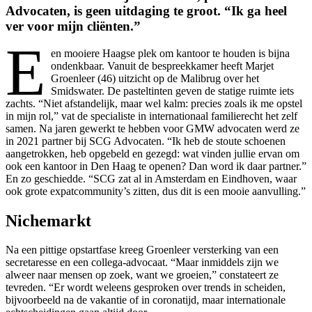
Advocaten, is geen uitdaging te groot. “Ik ga heel
ver voor mijn cliënten.”
E
en mooiere Haagse plek om kantoor te houden is bijna
ondenkbaar. Vanuit de bespreekkamer heeft Marjet
Groenleer (46) uitzicht op de Malibrug over het
Smidswater. De pasteltinten geven de statige ruimte iets
zachts. “Niet afstandelijk, maar wel kalm: precies zoals ik me opstel
in mijn rol,” vat de specialiste in internationaal familierecht het zelf
samen. Na jaren gewerkt te hebben voor GMW advocaten werd ze
in 2021 partner bij SCG Advocaten. “Ik heb de stoute schoenen
aangetrokken, heb opgebeld en gezegd: wat vinden jullie ervan om
ook een kantoor in Den Haag te openen? Dan word ik daar partner.”
En zo geschiedde. “SCG zat al in Amsterdam en Eindhoven, waar
ook grote expatcommunity’s zitten, dus dit is een mooie aanvulling.”
Nichemarkt
Na een pittige opstartfase kreeg Groenleer versterking van een
secretaresse en een collega-advocaat. “Maar inmiddels zijn we
alweer naar mensen op zoek, want we groeien,” constateert ze
tevreden. “Er wordt weleens gesproken over trends in scheiden,
bijvoorbeeld na de vakantie of in coronatijd, maar internationale