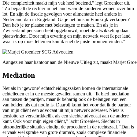
Die complexiteit maakt mijn vak heel boeiend,” legt Groenleer uit.
“Zo bepaalt de rechter in het land waar de kinderen wonen over hun
lot. En zijn de fiscale gevolgen voor alimentatie heel anders in
Nederland dan in Engeland. Ga je het huis in Frankrijk verkopen?
Dan heb je ter plaatse met belastingen te maken. En als je in
Zwitserland pensioen hebt opgebouwd, moet de afwikkeling daar
plaatsvinden. Door mijn ervaring en mijn netwerk weet ik per land
waar ik op moet letten en kan ik snel de juiste bronnen vinden.”
Aangezien haar kantoor aan de Nieuwe Uitleg zit, maakt Marjet Groen
Mediation
Net als in ‘gewone’ echtscheidingszaken komen de internationale
echtelieden er in de meeste gevallen samen uit. “Ik bied mediation
aan tussen de partijen, maar ik behartig ook de belangen van een
van beiden als dat nodig is. Daarbij komt het voor dat ik de partner
van mijn cliënt een advocaat uit mijn netwerk adviseer. Niets is
tenslotte zo verschrikkelijk als een slechte advocaat aan de andere
kant. Ook voor mijn eigen cliënt,” lacht Groenleer. Slechts in
uitzonderlijke situaties eindigt de procedure in de rechtszaal. “Dan is
er vaak wel sprake van grote drama’s, zoals complexe financiële