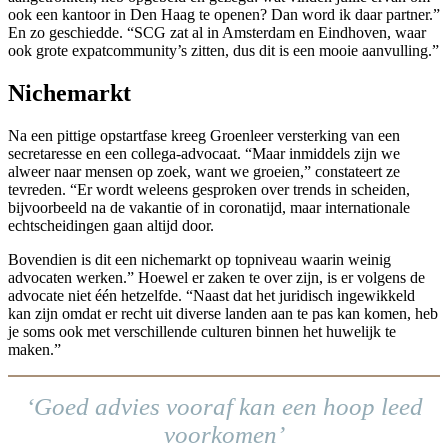
ook een kantoor in Den Haag te openen? Dan word ik daar partner.”
En zo geschiedde. “SCG zat al in Amsterdam en Eindhoven, waar
ook grote expatcommunity’s zitten, dus dit is een mooie aanvulling.”
Nichemarkt
Na een pittige opstartfase kreeg Groenleer versterking van een
secretaresse en een collega-advocaat. “Maar inmiddels zijn we
alweer naar mensen op zoek, want we groeien,” constateert ze
tevreden. “Er wordt weleens gesproken over trends in scheiden,
bijvoorbeeld na de vakantie of in coronatijd, maar internationale
echtscheidingen gaan altijd door.
Bovendien is dit een nichemarkt op topniveau waarin weinig
advocaten werken.” Hoewel er zaken te over zijn, is er volgens de
advocate niet één hetzelfde. “Naast dat het juridisch ingewikkeld
kan zijn omdat er recht uit diverse landen aan te pas kan komen, heb
je soms ook met verschillende culturen binnen het huwelijk te
maken.”
‘Goed advies vooraf kan een hoop leed
voorkomen’